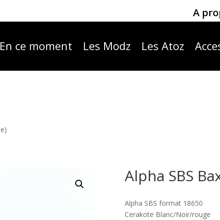
A pro
En ce moment
Les Modz
Les Atoz
Acce
te)
Alpha SBS Bax
Alpha SBS format 18650
Cerakote Blanc/Noir/rouge