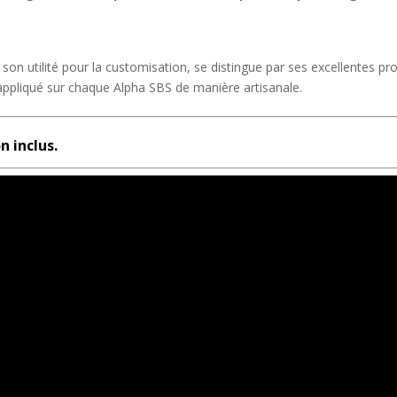
on utilité pour la customisation, se distingue par ses excellentes pr
 appliqué sur chaque Alpha SBS de manière artisanale.
n inclus.