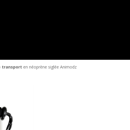
 transport
en néoprène siglée Animodz