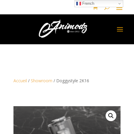
French
Accueil
/
Showroom
/ Doggystyle 2K16