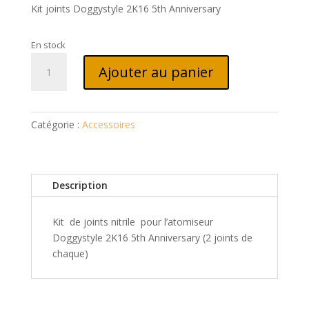
Kit joints Doggystyle 2K16 5th Anniversary
En stock
quantité
Ajouter au panier
de
Kit
joints
Doggystyle
Catégorie :
Accessoires
2K16
5th
Anniversary
Description
Kit de joints nitrile pour l’atomiseur
Doggystyle 2K16 5th Anniversary (2 joints de
chaque)