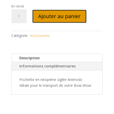
€6.90.
€5.00.
En stock
quantité
Ajouter au panier
de
Pochette
Animodz
Catégorie :
Accessoires
Description
Informations complémentaires
Pochette en néoprène siglée Animodz
Idéale pour le transport de votre Bow-Wow