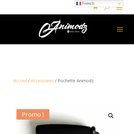
French
Accueil
/
Accessoires
/ Pochette Animodz
Promo !