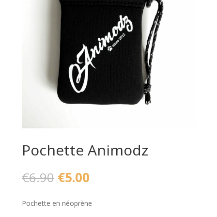
Pochette Animodz
Le
Le
€
6.90
€
5.00
prix
prix
initial
actuel
Pochette en néoprène
était :
est :