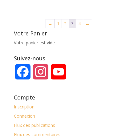
prix
prix
initial
actuel
était :
est :
←
1
2
3
4
→
€19.00.
€11.00.
Votre Panier
Votre panier est vide.
Suivez-nous
F
I
Y
a
n
o
Compte
c
s
u
Inscription
Connexion
e
t
T
Flux des publications
b
a
u
Flux des commentaires