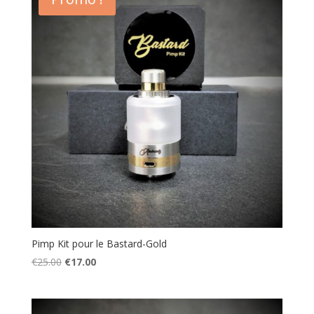
Pimp Kit pour le Bastard-Gold
Le
Le
€
25.00
€
17.00
prix
prix
initial
actuel
était :
est :