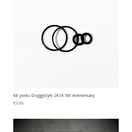
ancien
Kit joints Doggystyle 2K16 5th Anniversary
€
3.00