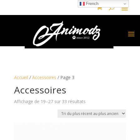
French
Accueil
/
Accessoires
/ Page 3
Accessoires
Trié
Affichage de 19–27 sur 33 résultats
du
plus
récent
au
plus