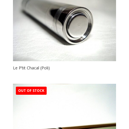
ancien
Le P’tit Chacal (Poli)