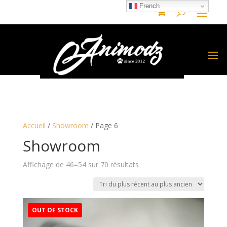
French
Accueil
/
Showroom
/ Page 6
Showroom
Trié
Affichage de 46–54 sur 70 résultats
du
plus
récent
au
plus